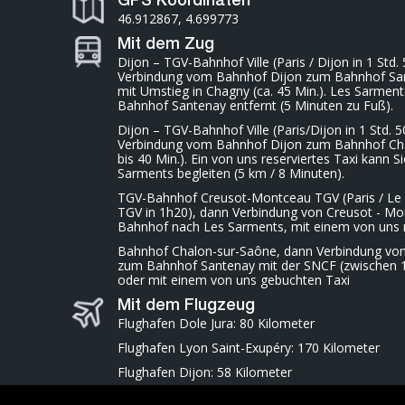
GPS Koordinaten
46.912867, 4.699773
Mit dem Zug
Dijon – TGV-Bahnhof Ville (Paris / Dijon in 1 Std.
Verbindung vom Bahnhof Dijon zum Bahnhof Sa
mit Umstieg in Chagny (ca. 45 Min.). Les Sarmen
Bahnhof Santenay entfernt (5 Minuten zu Fuß).
Dijon – TGV-Bahnhof Ville (Paris/Dijon in 1 Std. 5
Verbindung vom Bahnhof Dijon zum Bahnhof Cha
bis 40 Min.). Ein von uns reserviertes Taxi kann 
Sarments begleiten (5 km / 8 Minuten).
TGV-Bahnhof Creusot-Montceau TGV (Paris / Le
TGV in 1h20), dann Verbindung von Creusot - M
Bahnhof nach Les Sarments, mit einem von uns r
Bahnhof Chalon-sur-Saône, dann Verbindung v
zum Bahnhof Santenay mit der SNCF (zwischen 
oder mit einem von uns gebuchten Taxi
Mit dem Flugzeug
Flughafen Dole Jura: 80 Kilometer
Flughafen Lyon Saint-Exupéry: 170 Kilometer
Flughafen Dijon: 58 Kilometer
Flughafen Beaune Challanges: 23 Kilometer