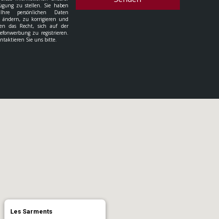
ügung zu stellen. Sie haben
hre persönlichen Daten
u ändern, zu korrigieren und
en das Recht, sich auf der
lefonwerbung zu registrieren.
taktieren Sie uns bitte.
Les Sarments