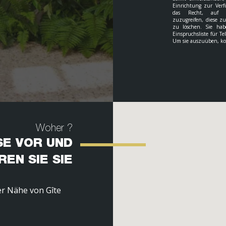
Einrichtung zur Verf
das Recht, auf I
zuzugreifen, diese z
zu löschen. Sie hab
Einspruchsliste für Te
Um sie auszuüben, kon
Woher ?
SE VOR UND
REN SIE SIE
er Nähe von Gîte