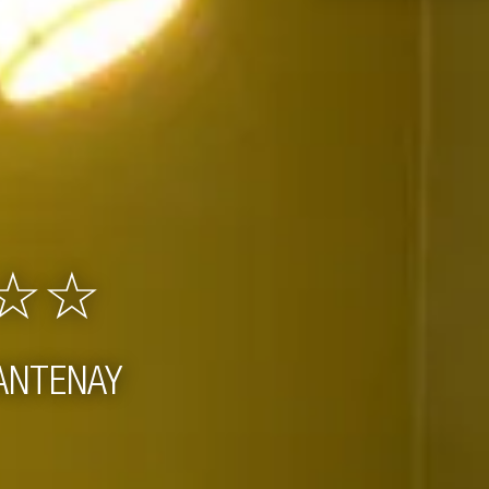
☆☆☆
NTENAY